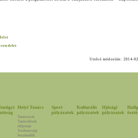
delet
yrendelet
Utolsó módosítás: 2014
énzügyi
Helyi Tanács
Sport
Kulturális
Ifjúsági
Hallg
atóság
pályázatok
pályázatok
pályázatok
ösztö
Tanácsosok
Tanácsülések
időpontja
Tevékenységi
beszámolók