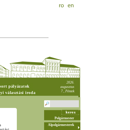
2026.
port pályázatok
augusztus
7., Péntek
yi választási iroda
Polgármester
Alpolgármesterek
a
artási