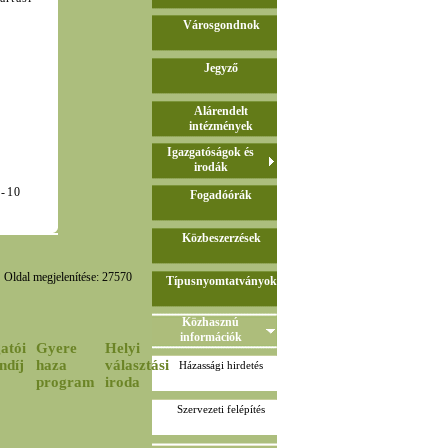
Városgondnok
Jegyző
Alárendelt
intézmények
Igazgatóságok és
irodák
-02-10
Fogadóórák
Közbeszerzések
Oldal megjelenítése: 27570
Típusnyomtatványok
Közhasznú
információk
atói
Gyere
Helyi
ndíj
haza
választási
Házassági hirdetés
program
iroda
Szervezeti felépítés