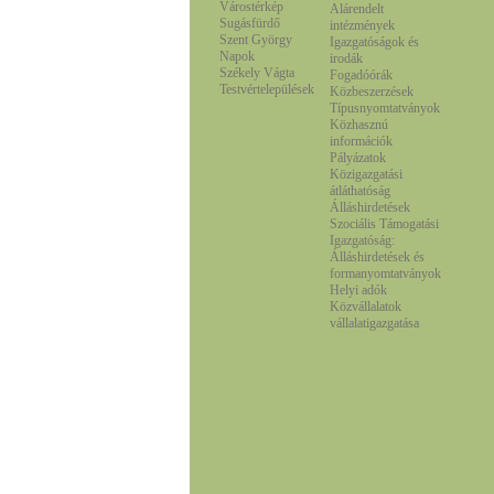
Várostérkép
Alárendelt
Sugásfürdő
intézmények
Szent György
Igazgatóságok és
Napok
irodák
Székely Vágta
Fogadóórák
Testvértelepülések
Közbeszerzések
Típusnyomtatványok
Közhasznú
információk
Pályázatok
Közigazgatási
átláthatóság
Álláshirdetések
Szociális Támogatási
Igazgatóság:
Álláshirdetések és
formanyomtatványok
Helyi adók
Közvállalatok
vállalatigazgatása