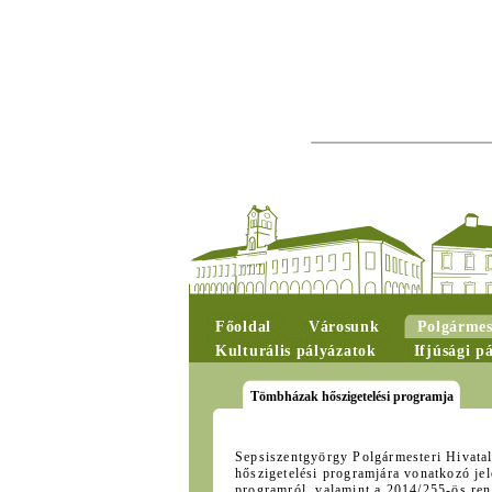
Főoldal
Városunk
Polgármes
Kulturális pályázatok
Ifjúsági p
Tömbházak hőszigetelési programja
Sepsiszentgyörgy Polgármesteri Hivatal
hőszigetelési programjára vonatkozó jele
programról, valamint a 2014/255-ös rend