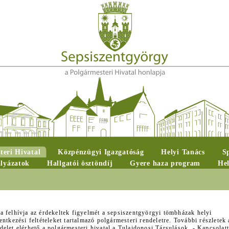
teri Hivatal
Közpénzügyi Igazgatóság
Helyi Tanács
S
ályázatok
Hallgatói ösztöndíj
Gyere haza program
Hel
a felhívja az érdekeltek figyelmét a sepsiszentgyörgyi tömbházak helyi
ntkezési feltételeket tartalmazó polgármesteri rendeletre. További részletek 
elet elérhető a polgármesteri hivatal a Tulajdonosi Társulások - Kapcsolatt