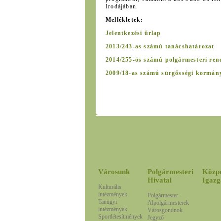
Irodájában.
Mellékletek:
Jelentkezési űrlap
2013/243-as számú tanácshatározat
2014/255-ös számú polgármesteri ren
2009/18-as számú sürgősségi kormán
Városunk
Polgármesteri
Közp
Hivatal
Igazg
Kulturális
intézmények
Polgármester
Tanügyi
Alpolgármesterek
intézmények
Városgondnok
Sportlétesítmények
Jegyző