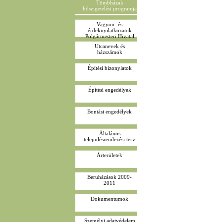
Tömbházak
hőszigetelési programja
Vagyon- és
érdeknyilatkozatok
Polgármesteri Hivatal
Utcanevek és
házszámok
Építési bizonylatok
Építési engedélyek
Bontási engedélyek
Általános
településrendezési terv
Árterületek
Beruházások 2009-
2011
Dokumentumok
Személyi adatvédelem