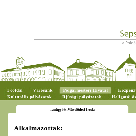
Főoldal
Városunk
Polgármesteri Hivatal
Közpénzü
Kulturális pályázatok
Ifjúsági pályázatok
Hallgatói ö
Tanügyi és Művelődési Iroda
Alkalmazottak: