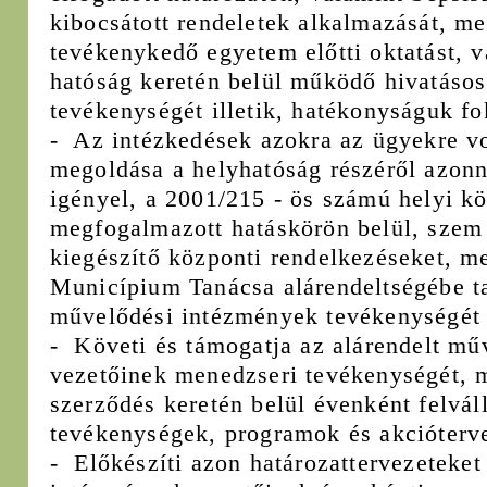
kibocsátott rendeletek alkalmazását, m
tevékenykedő egyetem előtti oktatást, v
hatóság keretén belül működő hivatáso
tevékenységét illetik, hatékonyságuk fo
- Az intézkedések azokra az ügyekre v
megoldása a helyhatóság részéről azonn
igényel, a 2001/215 - ös számú helyi kö
megfogalmazott hatáskörön belül, szem e
kiegészítő központi rendelkezéseket, m
Municípium Tanácsa alárendeltségébe ta
művelődési intézmények tevékenységét
- Követi és támogatja az alárendelt mű
vezetőinek menedzseri tevékenységét, 
szerződés keretén belül évenként felvál
tevékenységek, programok és akciótervek
- Előkészíti azon határozattervezeteke