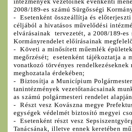
intézmények vezetőinek évenkénti mened
2008/189-es számú Sürgősségi Kormány
- Esetenként összeállítja és előterjeszt
céljából a hivatásos művelődési intézm
elvárásainak tervezetét, a 2008/189-es
Kormányrendelet előírásainak megfelel
- Követi a minősített műemlék épületek 
megőrzését; esetenként tájékoztatja a 
vonatkozó törvényes rendelkezéseknek 
meghozatala érdekében;
- Biztosítja a Municípium Polgármester
tanintézmények vezetőtanácsainak munk
as számú polgármesteri rendelet alapján
- Részt vesz Kovászna megye Prefektusa 
egységek védelmét biztosító megyei cso
- Esetenként részt vesz Sepsiszentgyö
Tanácsának, illetve ennek keretében mű