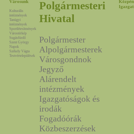
Városunk
Közpén
Polgármesteri
Igazgat
Kulturális
Hivatal
intézmények
Tanügyi
intézmények
Sportlétesítmények
Várostérkép
Polgármester
Sugásfürdő
Szent György
Napok
Alpolgármesterek
Székely Vágta
Testvértelepülések
Városgondnok
Jegyző
Alárendelt
intézmények
Igazgatóságok és
irodák
Fogadóórák
Közbeszerzések