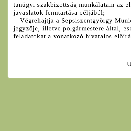
tanügyi szakbizottság munkálatain az elő
javaslatok fenntartása céljából;
- Végrehajtja a Sepsiszentgyörgy Muni
jegyzője, illetve polgármestere által, e
feladatokat a vonatkozó hivatalos előí
U