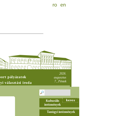
2026.
port pályázatok
augusztus
7., Péntek
yi választási iroda
Kulturális
intézmények
Tanügyi intézmények