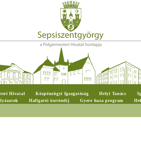
teri Hivatal
Közpénzügyi Igazgatóság
Helyi Tanács
S
ályázatok
Hallgatói ösztöndíj
Gyere haza program
Hel