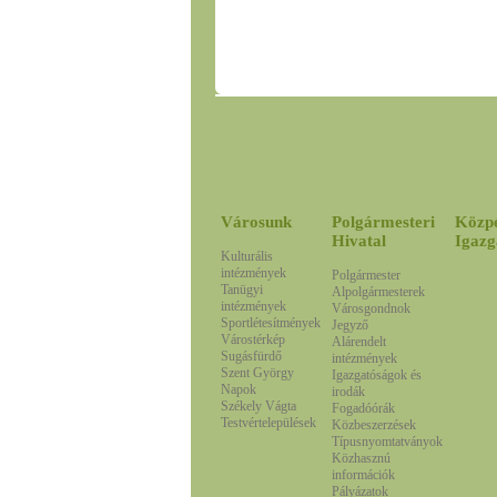
Városunk
Polgármesteri
Közp
Hivatal
Igazg
Kulturális
intézmények
Polgármester
Tanügyi
Alpolgármesterek
intézmények
Városgondnok
Sportlétesítmények
Jegyző
Várostérkép
Alárendelt
Sugásfürdő
intézmények
Szent György
Igazgatóságok és
Napok
irodák
Székely Vágta
Fogadóórák
Testvértelepülések
Közbeszerzések
Típusnyomtatványok
Közhasznú
információk
Pályázatok