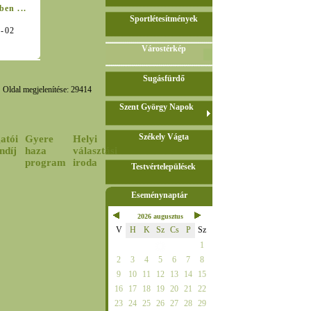
en ...
Sportlétesítmények
-12-02
Várostérkép
Sugásfürdő
Oldal megjelenítése: 29414
Szent György Napok
Székely Vágta
atói
Gyere
Helyi
ndíj
haza
választási
program
iroda
Testvértelepülések
Eseménynaptár
2026 augusztus
V
H
K
Sz
Cs
P
Sz
1
2
3
4
5
6
7
8
9
10
11
12
13
14
15
16
17
18
19
20
21
22
23
24
25
26
27
28
29