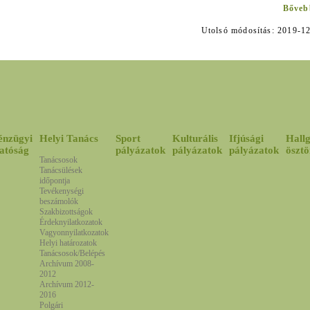
Bővebb
Utolsó módosítás: 2019
énzügyi
Helyi Tanács
Sport
Kulturális
Ifjúsági
Hallg
atóság
pályázatok
pályázatok
pályázatok
ösztö
Tanácsosok
Tanácsülések
időpontja
Tevékenységi
beszámolók
Szakbizottságok
Érdeknyilatkozatok
Vagyonnyilatkozatok
Helyi határozatok
Tanácsosok/Belépés
Archívum 2008-
2012
Archívum 2012-
2016
Polgári