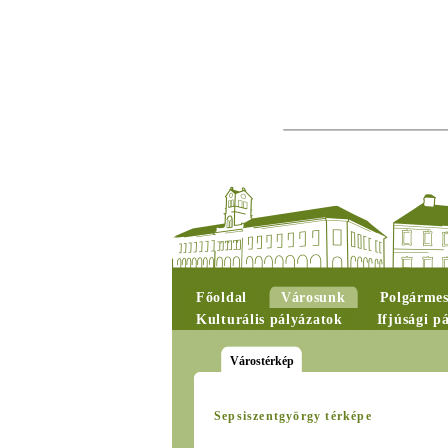
Főoldal
Városunk
Polgármes
Kulturális pályázatok
Ifjúsági p
Várostérkép
Sepsiszentgyörgy térképe