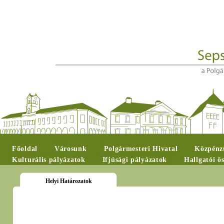
Főoldal
Városunk
Polgármesteri Hivatal
Közpénzü
Kulturális pályázatok
Ifjúsági pályázatok
Hallgatói ö
Helyi Határozatok