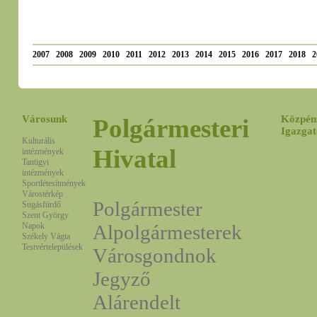
2007
2008
2009
2010
2011
2012
2013
2014
2015
2016
2017
2018
2
Városunk
Közpén
Polgármesteri
Igazgat
Kulturális
Hivatal
intézmények
Tanügyi
intézmények
Sportlétesítmények
Várostérkép
Polgármester
Sugásfürdő
Szent György
Napok
Alpolgármesterek
Székely Vágta
Testvértelepülések
Városgondnok
Jegyző
Alárendelt