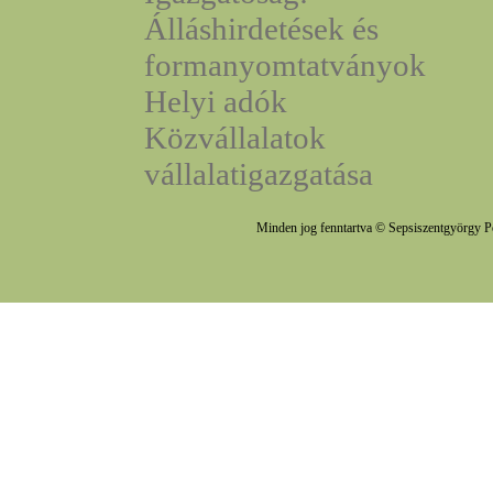
Álláshirdetések és
formanyomtatványok
Helyi adók
Közvállalatok
vállalatigazgatása
Minden jog fenntartva © Sepsiszentgyörgy P