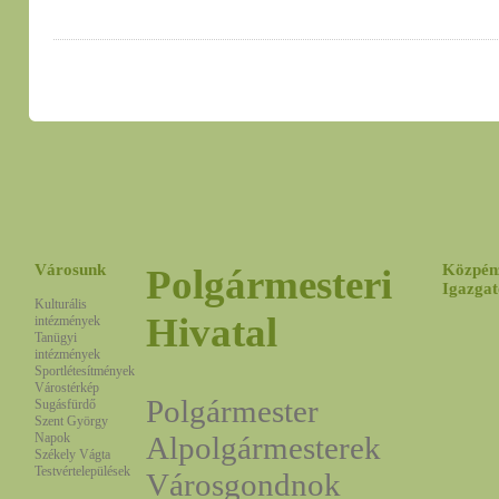
Városunk
Közpén
Polgármesteri
Igazgat
Kulturális
Hivatal
intézmények
Tanügyi
intézmények
Sportlétesítmények
Várostérkép
Polgármester
Sugásfürdő
Szent György
Napok
Alpolgármesterek
Székely Vágta
Testvértelepülések
Városgondnok