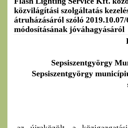
Flash Lighting Service Kft. köz
közvilágítási szolgáltatás kezel
átruházásáról szóló 2019.10.07
módosításának jóváhagyásáról
Sepsiszentgyörgy Mun
Sepsiszentgyörgy municípi
az újraközölt, a közigazgatás