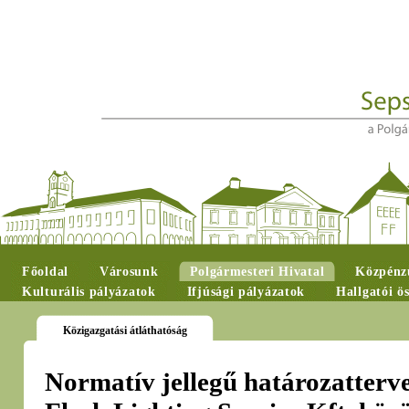
Főoldal
Városunk
Polgármesteri Hivatal
Közpénzü
Kulturális pályázatok
Ifjúsági pályázatok
Hallgatói ö
Közigazgatási átláthatóság
Normatív jellegű határozatterv