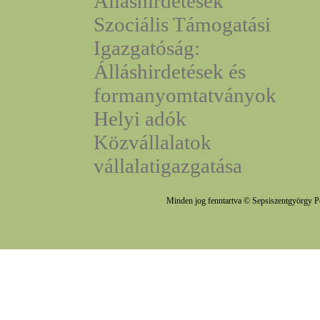
Álláshirdetések
Szociális Támogatási
Igazgatóság:
Álláshirdetések és
formanyomtatványok
Helyi adók
Közvállalatok
vállalatigazgatása
Minden jog fenntartva © Sepsiszentgyörgy P