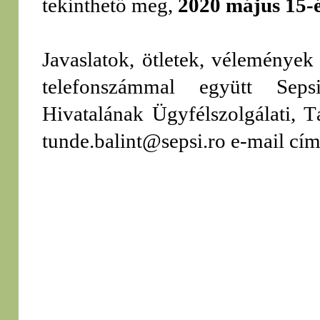
tekinthető meg,
2020 május 15-é
Javaslatok, ötletek, vélemények
telefonszámmal együtt Seps
Hivatalának Ügyfélszolgálati, T
tunde.balint@sepsi.ro e-mail cí