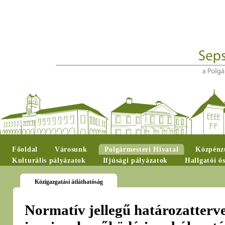
Főoldal
Városunk
Polgármesteri Hivatal
Közpénzü
Kulturális pályázatok
Ifjúsági pályázatok
Hallgatói ö
Közigazgatási átláthatóság
Normatív jellegű határozatterv