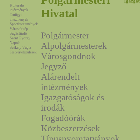
Igazgat
Kulturális
Hivatal
intézmények
Tanügyi
intézmények
Sportlétesítmények
Várostérkép
Polgármester
Sugásfürdő
Szent György
Napok
Alpolgármesterek
Székely Vágta
Testvértelepülések
Városgondnok
Jegyző
Alárendelt
intézmények
Igazgatóságok és
irodák
Fogadóórák
Közbeszerzések
Típusnyomtatványok