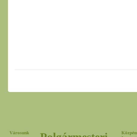
Városunk
Közpén
Polgármesteri