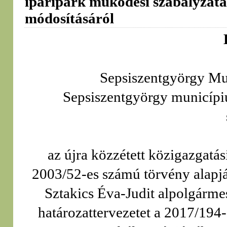
iparipark működési szabályzatá
módosításáról
Sepsiszentgyörgy Mu
Sepsiszentgyörgy municípi
az újra közzétett közigazgatá
2003/52-es számú törvény alapjá
Sztakics Éva-Judit alpolgárme
határozattervezetet a 2017/19