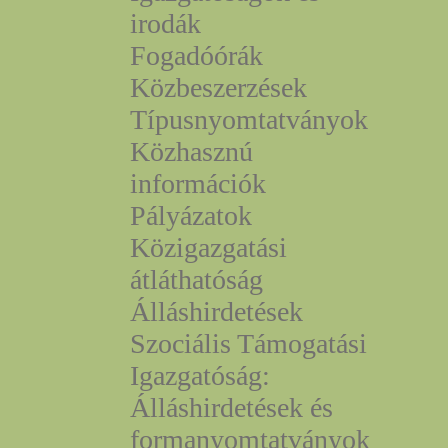
irodák
Fogadóórák
Közbeszerzések
Típusnyomtatványok
Közhasznú
információk
Pályázatok
Közigazgatási
átláthatóság
Álláshirdetések
Szociális Támogatási
Igazgatóság:
Álláshirdetések és
formanyomtatványok