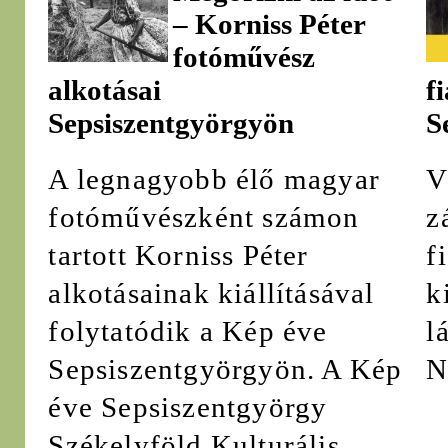
– Korniss Péter
fotóművész
alkotásai
f
Sepsiszentgyörgyön
S
A legnagyobb élő magyar
V
fotóművészként számon
z
tartott Korniss Péter
f
alkotásainak kiállításával
k
folytatódik a Kép éve
l
Sepsiszentgyörgyön. A Kép
N
éve Sepsiszentgyörgy
Székelyföld Kulturális