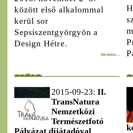
H
között első alkalommal
s
kerül sor
m
Sepsiszentgyörgyön a
P
Design Hétre.
P
Bővebben ...
2015-09-23:
II.
TransNatura
Nemzetközi
Természetfotó
k
Pályázat díjátadóval