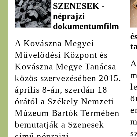
SZENESEK -
néprajzi
dokumentumfilm
é
A Kovászna Megyei
t
Művelődési Központ és
A
Kovászna Megye Tanácsa
m
közös szervezésében 2015.
l
április 8-án, szerdán 18
ö
órától a Székely Nemzeti
e
Múzeum Bartók Termében
m
bemutatják a Szenesek
s
című néprajzi