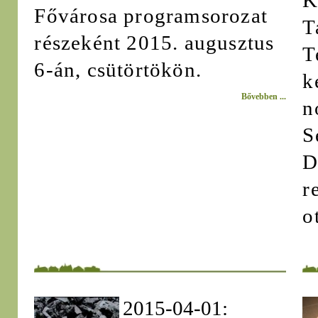
K
Fővárosa programsorozat
T
részeként 2015. augusztus
T
6-án, csütörtökön.
k
Bővebben ...
n
S
D
r
o
2015-04-01: