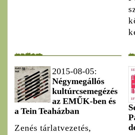
s
k
k
2015-08-05:
Négymegállós
kultúrcsemegézés
az EMŰK-ben és
S
a Tein Teaházban
P
d
Zenés tárlatvezetés,