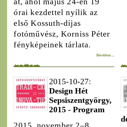
át, ahol május 24-én 19
órai kezdettel nyílik az
első Kossuth-díjas
fotóművész, Korniss Péter
fényképeinek tárlata.
Bővebben ...
2015-10-27:
Design Hét
Sepsiszentgyörgy,
2015 - Program
d
2015. november 2–8.