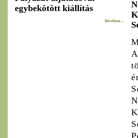
N
egybekötött kiállítás
K
Bővebben ...
S
M
A
t
é
S
N
K
S
P