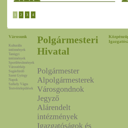
1
2
3
4
Városunk
Polgármesteri
Közpénzü
Igazgatós
Kulturális
Hivatal
intézmények
Tanügyi
intézmények
Sportlétesítmények
Várostérkép
Polgármester
Sugásfürdő
Szent György
Alpolgármesterek
Napok
Székely Vágta
Városgondnok
Testvértelepülések
Jegyző
Alárendelt
intézmények
Igazgatóságok és