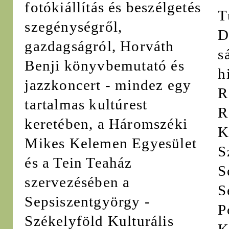
fotókiállítás és beszélgetés
T
szegénységről,
D
gazdagságról, Horváth
s
Benji könyvbemutató és
h
jazzkoncert - mindez egy
R
tartalmas kultúrest
R
keretében, a Háromszéki
K
Mikes Kelemen Egyesület
S
és a Tein Teaház
S
szervezésében a
S
Sepsiszentgyörgy -
P
Székelyföld Kulturális