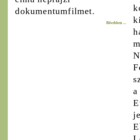
k
dokumentumfilmet.
k
Bővebben ...
h
m
N
F
s
a
E
j
E
L