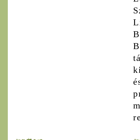
S
L
B
B
t
k
é
p
m
r