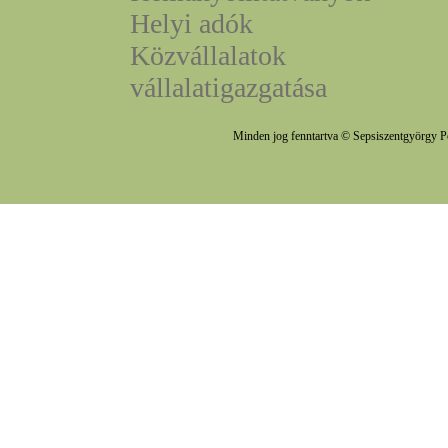
Helyi adók
Közvállalatok
vállalatigazgatása
Minden jog fenntartva © Sepsiszentgyörgy P