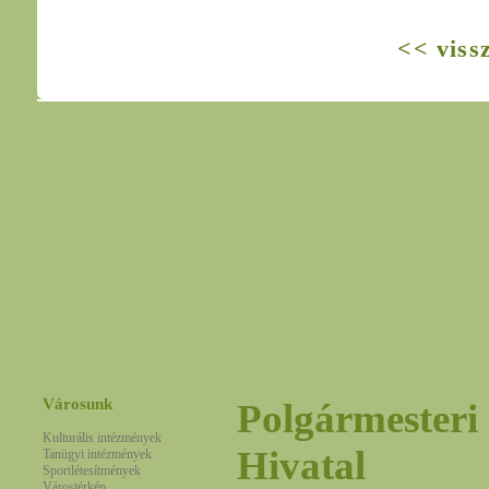
<< viss
Városunk
Polgármesteri
Kulturális intézmények
Hivatal
Tanügyi intézmények
Sportlétesítmények
Várostérkép