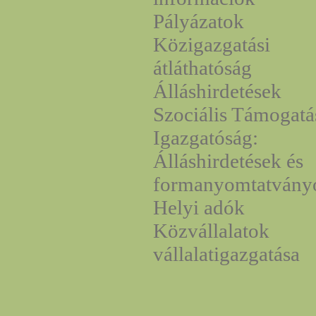
Pályázatok
Közigazgatási
átláthatóság
Álláshirdetések
Szociális Támogatá
Igazgatóság:
Álláshirdetések és
formanyomtatvány
Helyi adók
Közvállalatok
vállalatigazgatása