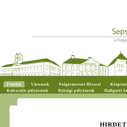
Főoldal
Városunk
Polgármesteri Hivatal
Közpénzü
Kulturális pályázatok
Ifjúsági pályázatok
Hallgatói ö
HIRDET