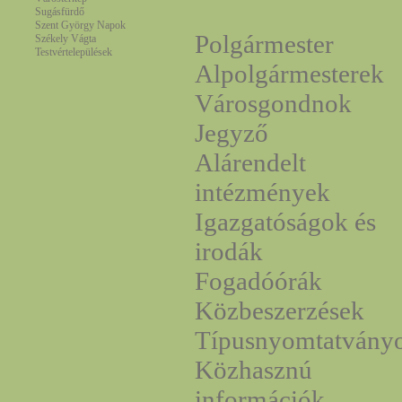
Sugásfürdő
Szent György Napok
Polgármester
Székely Vágta
Testvértelepülések
Alpolgármesterek
Városgondnok
Jegyző
Alárendelt
intézmények
Igazgatóságok és
irodák
Fogadóórák
Közbeszerzések
Típusnyomtatvány
Közhasznú
információk