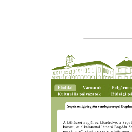
Főoldal
Városunk
Polgármes
Kulturális pályázatok
Ifjúsági p
Sepsiszentgyörgyön vendégszerepel Bogdán
A költészet napjához közeledve, a Seps
között, öt alkalommal látható Bogdán Zs
párkányon” című versestet a kétszeres