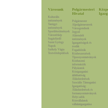
Városunk
Polgármesteri
Közp
Hivatal
Igazg
Kulturális
intézmények
Polgármester
Tanügyi
Alpolgármesterek
intézmények
Városgondnok
Sportlétesítmények
Jegyző
Várostérkép
Alárendelt
Sugásfürdő
intézmények
Szent György
Igazgatóságok és
Napok
irodák
Székely Vágta
Fogadóórák
Testvértelepülések
Közbeszerzések
Típusnyomtatványok
Közhasznú
információk
Pályázatok
Közigazgatási
átláthatóság
Álláshirdetések
Szociális Támogatási
Igazgatóság:
Álláshirdetések és
formanyomtatványok
Helyi adók
Közvállalatok
vállalatigazgatása