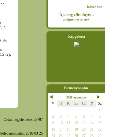
nt.
bővebben...
l,
Írja meg véleményét a
polgármesternek
dy
, a
Képgaléria
3 és
 a
15 lej.
Eseménynaptár
2026 augusztus
V
H
K
Sz
Cs
P
Sz
1
2
3
4
5
6
7
8
Oldal megjelenítése: 28797
9
10
11
12
13
14
15
16
17
18
19
20
21
22
Utolsó módosítás: 2016-03-25
23
24
25
26
27
28
29