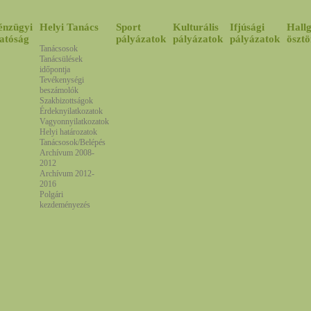
énzügyi
Helyi Tanács
Sport
Kulturális
Ifjúsági
Hallg
atóság
pályázatok
pályázatok
pályázatok
ösztö
Tanácsosok
Tanácsülések
időpontja
Tevékenységi
beszámolók
Szakbizottságok
Érdeknyilatkozatok
Vagyonnyilatkozatok
Helyi határozatok
Tanácsosok/Belépés
Archívum 2008-
2012
Archívum 2012-
2016
Polgári
kezdeményezés