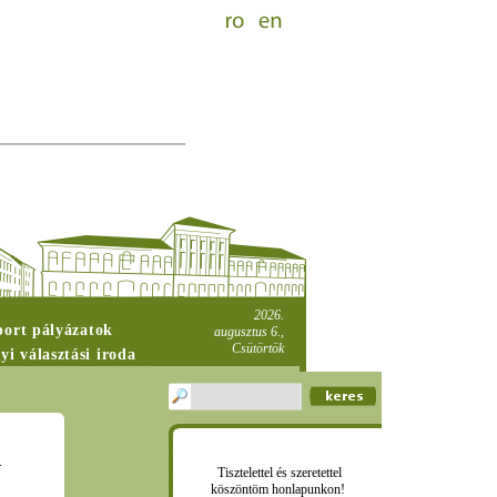
2026.
port pályázatok
augusztus 6.,
Csütörtök
yi választási iroda
.
Tisztelettel és szeretettel
köszöntöm honlapunkon!