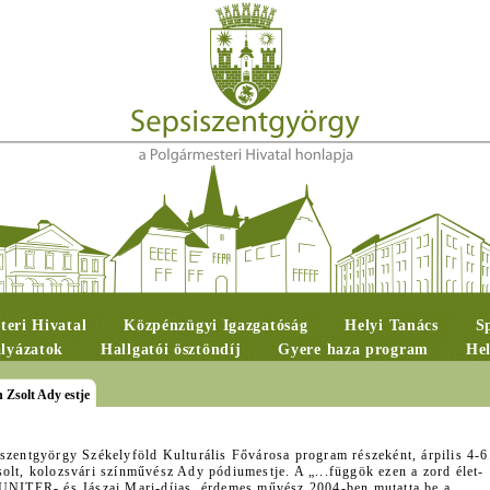
teri Hivatal
Közpénzügyi Igazgatóság
Helyi Tanács
S
ályázatok
Hallgatói ösztöndíj
Gyere haza program
Hel
 Zsolt Ady estje
iszentgyörgy Székelyföld Kulturális Fővárosa program részeként, árpilis 4-6
olt, kolozsvári színművész Ady pódiumestje. A „...függök ezen a zord élet-
 UNITER- és Jászai Mari-díjas, érdemes művész 2004-ben mutatta be a