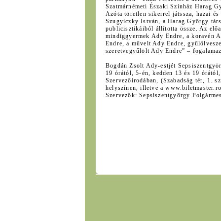
Szatmárnémeti Északi Színház Harag Gy
Azóta töretlen sikerrel játssza, hazai 
Szugyiczky István, a Harag György társu
publicisztikáiból állította össze. Az el
mindiggyermek Ady Endre, a koravén A
Endre, a művelt Ady Endre, gyűlölvesze
szeretvegyűlölt Ady Endre” – fogalamaz
Bogdán Zsolt Ady-estjét Sepsiszentgyör
19 órától, 5-én, kedden 13 és 19 órától
Szervezőirodában, (Szabadság tér, 1. sz
helyszínen, illetve a www.biletmaster.ro
Szervezők: Sepsiszentgyörgy Polgárme