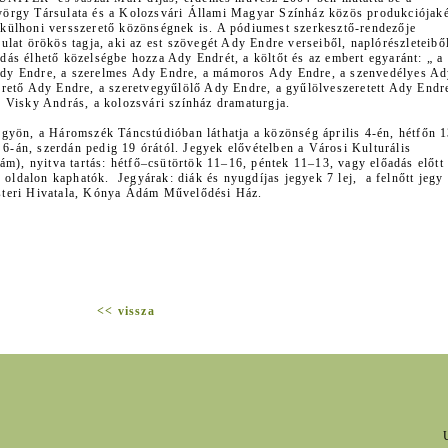
örgy Társulata és a Kolozsvári Állami Magyar Színház közös produkciójaké
és külhoni versszerető közönségnek is. A pódiumest szerkesztő-rendezője
lat örökös tagja, aki az est szövegét Ady Endre verseiből, naplórészleteibő
őadás élhető közelségbe hozza Ady Endrét, a költőt és az embert egyaránt: „ a
dy Endre, a szerelmes Ady Endre, a mámoros Ady Endre, a szenvedélyes A
rető Ady Endre, a szeretvegyűlölő Ady Endre, a gyűlölveszeretett Ady Endre
 Visky András, a kolozsvári színház dramaturgja.
gyön, a Háromszék Táncstúdióban láthatja a közönség április 4-én, hétfőn 1
, 6-án, szerdán pedig 19 órától. Jegyek elővételben a Városi Kulturális
ám), nyitva tartás: hétfő–csütörtök 11–16, péntek 11–13, vagy előadás előtt
 oldalon kaphatók. Jegyárak: diák és nyugdíjas jegyek 7 lej, a felnőtt jegy 
steri Hivatala, Kónya Ádám Művelődési Ház.
<< vissza