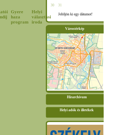
30
31
atói
Gyere
Helyi
Jelöljön ki egy dátumot!
ndíj
haza
választási
program
iroda
Várostérkép
Hírarchívum
Helyi adók és illetékek