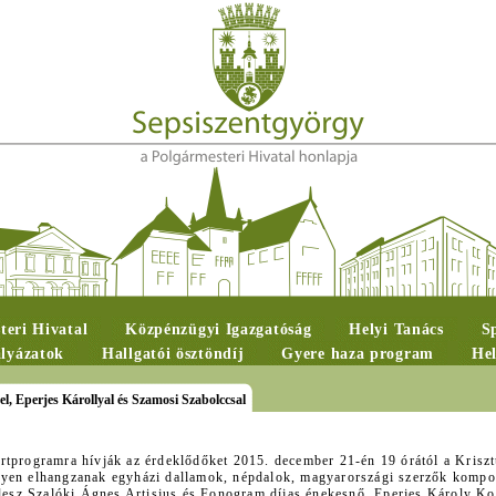
teri Hivatal
Közpénzügyi Igazgatóság
Helyi Tanács
S
ályázatok
Hallgatói ösztöndíj
Gyere haza program
Hel
l, Eperjes Károllyal és Szamosi Szabolccsal
rtprogramra hívják az érdeklődőket 2015. december 21-én 19 órától a Krisz
lyen elhangzanak egyházi dallamok, népdalok, magyarországi szerzők kompoz
n lesz Szalóki Ágnes Artisjus és Fonogram díjas énekesnő, Eperjes Károly K