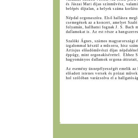
és Jászai Mari díjas színművész, valam
belépés díjtalan, a helyek száma korláto
Népdal orgonaszóra. Első hallásra megle
csemegének az a koncert, amelyet Szal
folyamán, hallhatni fognak J. S. Bach 
dallamokat is. Az est része a hangszeres
Szalóki Ágnes, számos magyarországi és
izgalommal készül a műsorra, hisz szám
Artisjus előadóművészi díjas népdalén
éppúgy, mint orgonakísérettel. Ehhez S
hagyományos dallamok orgona-átiratait,
Az esemény ünnepélyességét emelik az E
előadott istenes versek és prózai művek
hol szólóban varázsolva el a hallgatóság