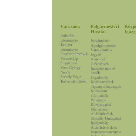
Városunk
Polgármesteri
Közp
Hivatal
Igazg
Kulturális
intézmények
Polgármester
Tanügyi
Alpolgármesterek
intézmények
Városgondnok
Sportlétesítmények
Jegyző
Várostérkép
Alárendelt
Sugásfürdő
intézmények
Szent György
Igazgatóságok és
Napok
irodák
Székely Vágta
Fogadóórák
Testvértelepülések
Közbeszerzések
Típusnyomtatványok
Közhasznú
információk
Pályázatok
Közigazgatási
átláthatóság
Álláshirdetések
Szociális Támogatási
Igazgatóság:
Álláshirdetések és
formanyomtatványok