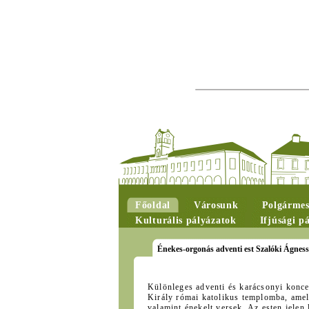
Főoldal
Városunk
Polgármes
Kulturális pályázatok
Ifjúsági p
Énekes-orgonás adventi est Szalóki Ágnesse
Különleges adventi és karácsonyi konce
Király római katolikus templomba, ame
valamint énekelt versek. Az esten jele