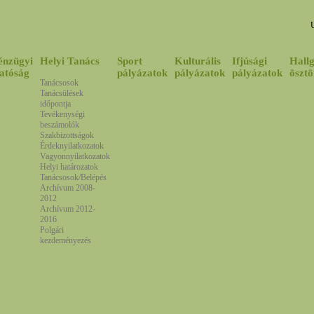
énzügyi
Helyi Tanács
Sport
Kulturális
Ifjúsági
Hallg
atóság
pályázatok
pályázatok
pályázatok
ösztö
Tanácsosok
Tanácsülések
időpontja
Tevékenységi
beszámolók
Szakbizottságok
Érdeknyilatkozatok
Vagyonnyilatkozatok
Helyi határozatok
Tanácsosok/Belépés
Archívum 2008-
2012
Archívum 2012-
2016
Polgári
kezdeményezés