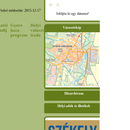
30
31
Utolsó módosítás: 2015-12-17
Jelöljön ki egy dátumot!
atói
Gyere
Helyi
Várostérkép
ndíj
haza
választási
program
iroda
Hírarchívum
Helyi adók és illetékek