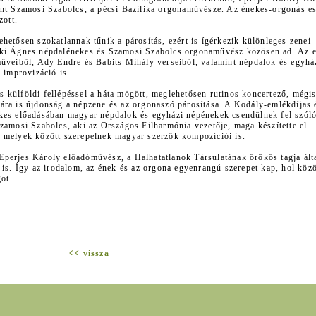
int Szamosi Szabolcs, a pécsi Bazilika orgonaművésze. Az énekes-orgonás es
zott.
hetősen szokatlannak tűnik a párosítás, ezért is ígérkezik különleges zenei
óki Ágnes népdalénekes és Szamosi Szabolcs orgonaművész közösen ad. Az e
műveiből, Ady Endre és Babits Mihály verseiből, valamint népdalok és egyhá
 improvizáció is.
 külföldi fellépéssel a háta mögött, meglehetősen rutinos koncertező, mégi
ára is újdonság a népzene és az orgonaszó párosítása. A Kodály-emlékdíjas 
ekes előadásában magyar népdalok és egyházi népénekek csendülnek fel szól
zamosi Szabolcs, aki az Országos Filharmónia vezetője, maga készítette el
 melyek között szerepelnek magyar szerzők kompozíciói is.
perjes Károly előadóművész, a Halhatatlanok Társulatának örökös tagja ált
 is. Így az irodalom, az ének és az orgona egyenrangú szerepet kap, hol köz
ot.
<< vissza