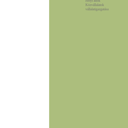
Helyi adók
Közvállalatok
vállalatigazgatása