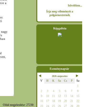
tre a
bővebben...
Írja meg véleményét a
polgármesternek
st
zi
Képgaléria
s nagy
és
óban
al
ösen,
Eseménynaptár
2026 augusztus
V
H
K
Sz
Cs
P
Sz
1
2
3
4
5
6
7
8
9
10
11
12
13
14
15
16
17
18
19
20
21
22
Oldal megjelenítése: 27230
23
24
25
26
27
28
29