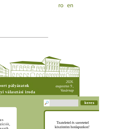
2026.
port pályázatok
augusztus 9.,
Vasárnap
yi választási iroda
tus
Tisztelettel és szeretettel
íciói,
köszöntöm honlapunkon!
ossuth