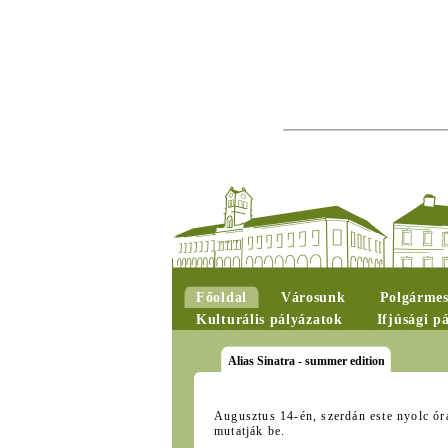
Főoldal
Városunk
Polgármes
Kulturális pályázatok
Ifjúsági p
Alias Sinatra - summer edition
Augusztus 14-én, szerdán este nyolc ór
mutatják be.