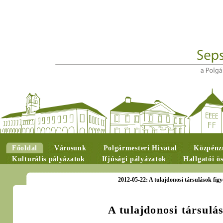
Főoldal
Városunk
Polgármesteri Hivatal
Közpénzü
Kulturális pályázatok
Ifjúsági pályázatok
Hallgatói ö
2012-05-22: A tulajdonosi társulások fig
A tulajdonosi társulá