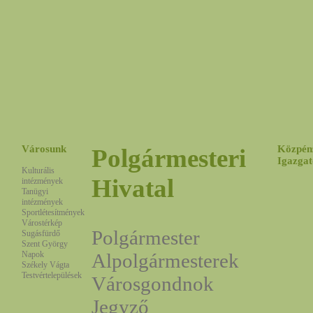
Városunk
Közpén
Polgármesteri
Igazgat
Kulturális
Hivatal
intézmények
Tanügyi
intézmények
Sportlétesítmények
Várostérkép
Polgármester
Sugásfürdő
Szent György
Napok
Alpolgármesterek
Székely Vágta
Testvértelepülések
Városgondnok
Jegyző