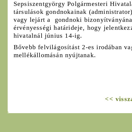
Sepsiszentgyörgy Polgármesteri Hivatala
társulások gondnokainak (administrator)
vagy lejárt a gondnoki bizonyítványána
érvényességi határideje, hogy jelentkez
hivatalnál június 14-ig.
Bővebb felvilágosítást 2-es irodában v
mellékállomásán nyújtanak.
<< vissz